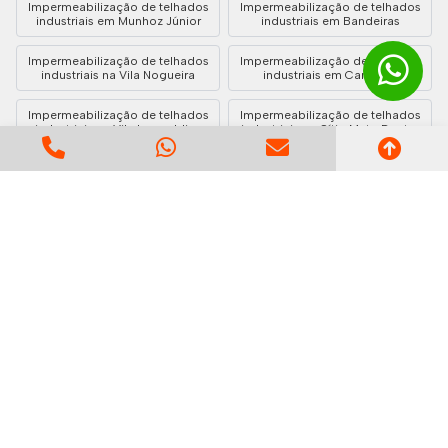
Impermeabilização de telhados
Impermeabilização de telhados
industriais em Munhoz Júnior
industriais em Bandeiras
Impermeabilização de telhados
Impermeabilização de telhados
industriais na Vila Nogueira
industriais em Cambuci
Impermeabilização de telhados
Impermeabilização de telhados
industriais na Vila Leopoldina
industriais no Sítio Mato Dentro
Impermeabilização de telhados
Impermeabilização de telhados
industriais em Santo Antônio
industriais em Santana de
Parnaíba
Impermeabilização de telhados
Impermeabilização de telhados
industriais na Vila Militar
industriais em Independência
Impermeabilização de telhados
Impermeabilização de telhados
industriais na Vila Mariana
industriais em Cerâmica
Impermeabilização de telhados
Impermeabilização de telhados
industriais na Vila Assunção
industriais no Jardim Irene
Impermeabilização de telhados
Impermeabilização de telhados
industriais em Altos
industriais em Califórnia