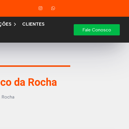
ÇÕES
CLIENTES
Fale Conosco
nco da Rocha
a Rocha