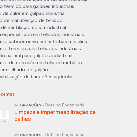
 térmico para galpões industriais
de calor em galpão industrial
o de manutenção de telhado
de ventilação eólica industrial
 especializada em telhados industriais
nto anticorrosivo em estrutura metálica
to térmico para telhados industriais
ão natural para galpões industriais
nto de corrosão em telhado metálico
 em telhado de galpão
abilização de barracões agrícolas
abilização de silos metálicos
ção em cobertura metálica
ecentes
ão de exaustor eólico para galpão
nto térmico em telhado metálico
Botelho Engenharia
INFORMAÇÕES -
de calhas industriais
Limpeza e impermeabilização de
calhas
 e impermeabilização de calhas
Botelho Engenharia
INFORMAÇÕES -