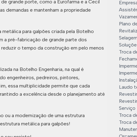
s de grande porte, como a Eurofarma e a Cecil
Empresa
Assistên
suas demandas e mantenham a propriedade
Vazamen
Plano d
Revitali
a metálica para galpões criada pela Botelho
Selagem
om a pré-fabricação de grande parte dos
Soluçõe
e reduzir o tempo da construção em pelo menos
Troca de
Fechame
Imperme
zada na Botelho Engenharia, na qual é
Imperme
do engenheiros, pedreiros, pintores,
Instala
ssim, essa multiplicidade permite que cada
Laudo té
arantindo a excelência desde o planejamento até
Revesti
Revestim
Serviço 
Troca de
ão ou a modernização de uma estrutura
Troca de
 estrutura metálica para galpões!
Manuten
Orçamen
o seu projeto!