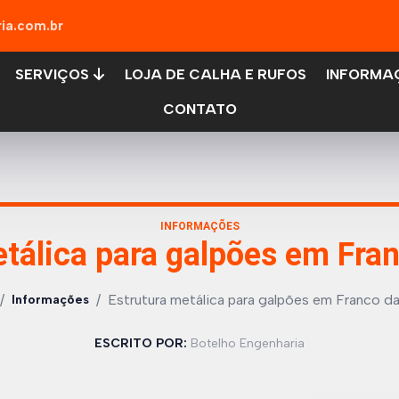
ia.com.br
SERVIÇOS
LOJA DE CALHA E RUFOS
INFORMA
CONTATO
INFORMAÇÕES
etálica para galpões em Fra
/
/
Estrutura metálica para galpões em Franco d
Informações
ESCRITO POR:
Botelho Engenharia