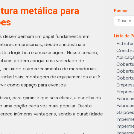
tura metálica para
Buscar
ões
s desempenham um papel fundamental em
Lista de 
Estrutur
etores empresariais, desde a indústria e
Construç
té a logística e armazenagem. Nesse cenário,
Aplicaç
uturas podem abrigar uma variedade de
Cobertu
, incluindo o armazenamento de mercadorias,
Cobertu
 industriais, montagem de equipamentos e até
Cobertu
vir como espaço para eventos.
Empresa
Empresa
isso, para garantir que seja eficaz, a escolha da
Fabrica
Fabrican
o uma opção cada vez mais popular. Diante
Galpões
oferece inúmeras vantagens, sendo a durabilidade
Imperme
Imperme
Imperme