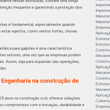
minante nessas estruturas, confere uma longa
Impermea
nutenção frequente e garantindo a proteção dos
Imperme
Manuten
Manuten
alpões é fundamental, especialmente quando
Empresa
estar sujeitos, como ventos fortes, chuvas
Aplicaç
Estrutur
Estrutur
etálica para galpões é uma característica
Constru
entes setores, uma vez que as empresas podem
Mezanin
Constru
s. Assim, seja para expansão das operações,
Aplicaç
des.
Mezanin
Constru
o Engenharia na construção de
Estrutur
Mezanin
Aplicaç
25 anos na construção civil, oferece soluções
Cobertu
sso compromisso com a inovação, durabilidade e
Empresa