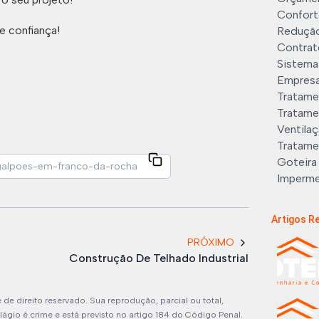
Conforto
e confiança!
Redução 
Contrat
Sistema 
Empresa
Tratame
Tratamen
Ventilaç
Tratame
Goteira
Imperme
Imperme
Infiltra
Artigos R
Instalaç
PRÓXIMO
Isolame
Construção De Telhado Industrial
Limpeza 
Limpeza
de direito reservado. Sua reprodução, parcial ou total,
ágio é crime e está previsto no artigo 184 do Código Penal.