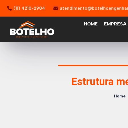
(11) 4210-2984
atendimento@botelhoengenhar
HOME
EMPRESA
Estrutura m
Home