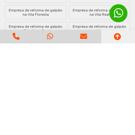
Empresa de reforma de galpão
Empresa de reforma de galpão
na Vila Floresta
na Vila Real
Empresa de reforma de galpão
Empresa de reforma de galpão
no Sítio Mato Dentro
em Itapevi
Empresa de reforma de galpão
Empresa de reforma de galpão
em Bandeiras
em RP12 (Regiões de
Planejamento)
Empresa de reforma de galpão
Empresa de reforma de galpão
em Mandaqui
em Pinheirinho
Empresa de reforma de galpão
Empresa de reforma de galpão
no Jardim Irene
em Santa Luzia
Empresa de reforma de galpão
Empresa de reforma de galpão
em São Mateus
em Santa Isabel
Empresa de reforma de galpão
Empresa de reforma de galpão
no Jardim Palmira
no Jardim Riviera