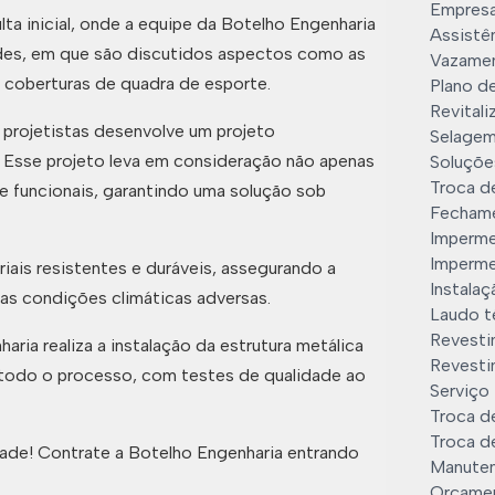
Empresa
a inicial, onde a equipe da Botelho Engenharia
Assistên
ades, em que são discutidos aspectos como as
Vazamen
s coberturas de quadra de esporte.
Plano d
Revitali
e projetistas desenvolve um projeto
Selagem
. Esse projeto leva em consideração não apenas
Soluçõe
Troca de
e funcionais, garantindo uma solução sob
Fechame
Imperme
Imperme
iais resistentes e duráveis, assegurando a
Instala
 as condições climáticas adversas.
Laudo té
Revesti
aria realiza a instalação da estrutura metálica
Revestim
 todo o processo, com testes de qualidade ao
Serviço 
Troca de
Troca de
dade! Contrate a Botelho Engenharia entrando
Manuten
Orçamen