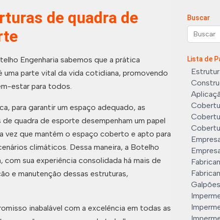
rturas de quadra de
Buscar
rte
telho Engenharia sabemos que a prática
Lista de 
Estrutur
é uma parte vital da vida cotidiana, promovendo
Construç
em-estar para todos.
Aplicaç
Cobertu
ca, para garantir um espaço adequado, as
Cobertu
s de quadra de esporte desempenham um papel
Cobertu
ma vez que mantém o espaço coberto e apto para
Empresa
enários climáticos. Dessa maneira, a Botelho
Empresa
, com sua experiência consolidada há mais de
Fabrica
Fabrican
ão e manutenção dessas estruturas,
Galpões
Imperme
Imperme
omisso inabalável com a excelência em todas as
Imperme