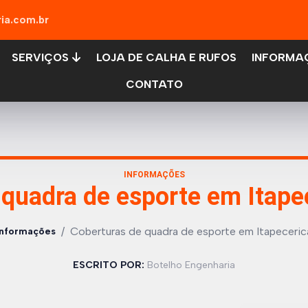
ia.com.br
SERVIÇOS
LOJA DE CALHA E RUFOS
INFORMA
CONTATO
INFORMAÇÕES
quadra de esporte em Itape
/
Coberturas de quadra de esporte em Itapeceric
Informações
ESCRITO POR:
Botelho Engenharia