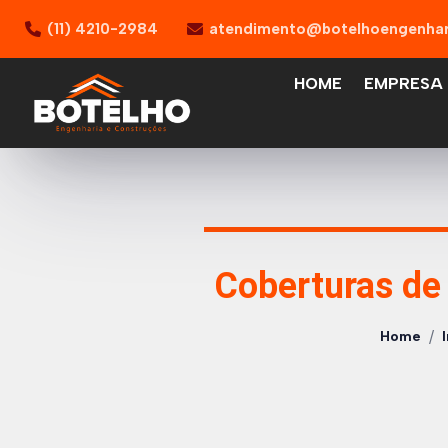
(11) 4210-2984
atendimento@botelhoengenhar
HOME
EMPRESA
Coberturas de 
/
Home