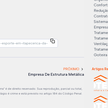
Conforto
Redução 
Contrat
Sistema 
Empresa
Tratame
Tratamen
Ventilaç
Tratame
Goteira
Imperme
Imperme
PRÓXIMO
Artigos R
Infiltra
Empresa De Estrutura Metálica
Instalaç
Isolame
Limpeza 
a" é de direito reservado. Sua reprodução, parcial ou total,
Limpeza
ágio é crime e está previsto no artigo 184 do Código Penal.