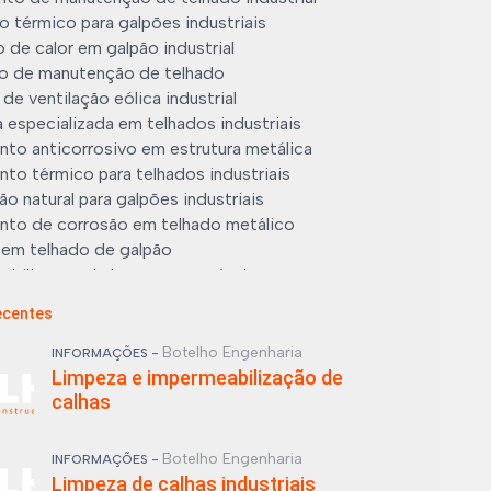
 térmico para galpões industriais
de calor em galpão industrial
o de manutenção de telhado
de ventilação eólica industrial
 especializada em telhados industriais
nto anticorrosivo em estrutura metálica
to térmico para telhados industriais
ão natural para galpões industriais
nto de corrosão em telhado metálico
 em telhado de galpão
abilização de barracões agrícolas
abilização de silos metálicos
ecentes
ção em cobertura metálica
ão de exaustor eólico para galpão
Botelho Engenharia
INFORMAÇÕES -
nto térmico em telhado metálico
Limpeza e impermeabilização de
de calhas industriais
calhas
 e impermeabilização de calhas
Botelho Engenharia
INFORMAÇÕES -
Limpeza de calhas industriais