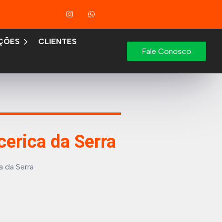
ÇÕES
CLIENTES
Fale Conosco
cerica da Serra
a da Serra