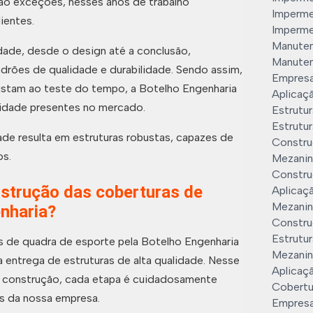
são exceções, nesses anos de trabalho
Impermea
ientes.
Imperme
Manuten
dade, desde o design até a conclusão,
Manuten
drões de qualidade e durabilidade. Sendo assim,
Empresa
sistam ao teste do tempo, a Botelho Engenharia
Aplicaç
alidade presentes no mercado.
Estrutur
Estrutur
ade resulta em estruturas robustas, capazes de
Constru
os.
Mezanin
Constru
nstrução das coberturas de
Aplicaç
Mezanin
nharia?
Constru
Estrutur
s de quadra de esporte pela Botelho Engenharia
Mezanin
 entrega de estruturas de alta qualidade. Nesse
Aplicaç
da construção, cada etapa é cuidadosamente
Cobertu
os da nossa empresa.
Empresa