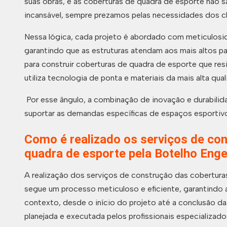
suas obras, e as coberturas de quadra de esporte não 
incansável, sempre prezamos pelas necessidades dos cl
Nessa lógica, cada projeto é abordado com meticulosi
garantindo que as estruturas atendam aos mais altos pa
para construir coberturas de quadra de esporte que re
utiliza tecnologia de ponta e materiais da mais alta qu
Por esse ângulo, a combinação de inovação e durabilid
suportar as demandas específicas de espaços esportiv
Como é realizado os serviços de co
quadra de esporte pela Botelho Enge
A realização dos serviços de construção das cobertura
segue um processo meticuloso e eficiente, garantindo a
contexto, desde o início do projeto até a conclusão 
planejada e executada pelos profissionais especializad